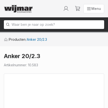
Menu
Menu
Naar homepage
/
Producten
/
Anker 20/2.3
Anker 20/2.3
Artikelnummer
:
10.583