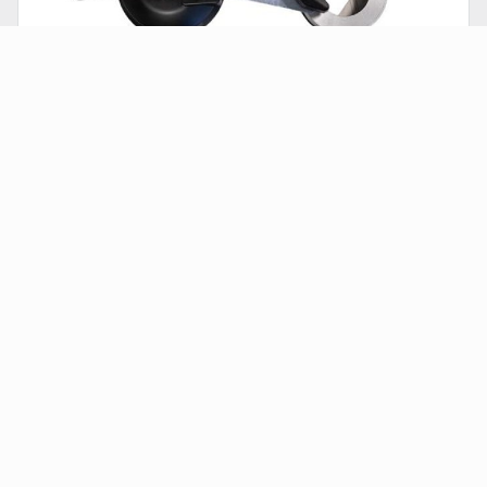
Aanboorhulp met boorsjabloon
€ 135,52
(Incl. BTW)