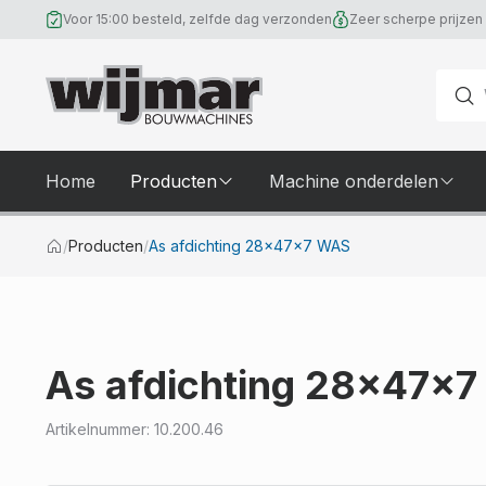
Voor 15:00 besteld, zelfde dag verzonden
Zeer scherpe prijzen
Home
Producten
Machine onderdelen
Naar homepage
/
Producten
/
As afdichting 28x47x7 WAS
As afdichting 28x47x
Artikelnummer
:
10.200.46