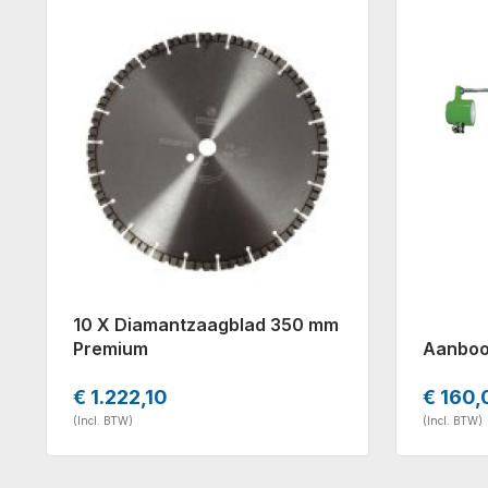
10 X Diamantzaagblad 350 mm
Premium
Aanboo
€ 1.222,10
€ 160,
(Incl. BTW)
(Incl. BTW)