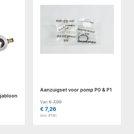
Aanzuigset voor pomp P0 & P1
jabloon
Van
€ 7,99
€ 7,26
(Incl. BTW)