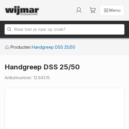
Menu
Menu
Naar homepage
/
Producten
/
Handgreep DSS 25/50
Handgreep DSS 25/50
Artikelnummer
:
12.943.15