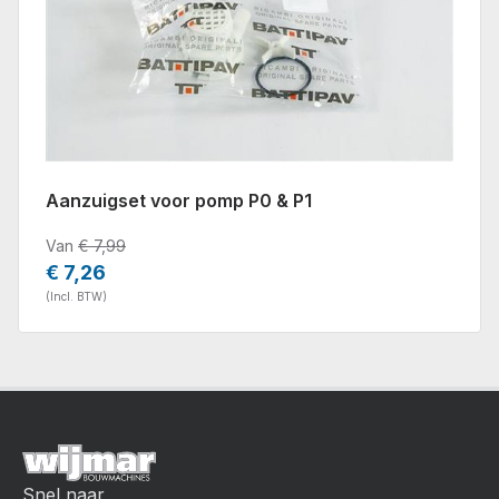
Aanzuigset voor pomp P0 & P1
Van
€ 7,99
€ 7,26
(Incl. BTW)
Snel naar