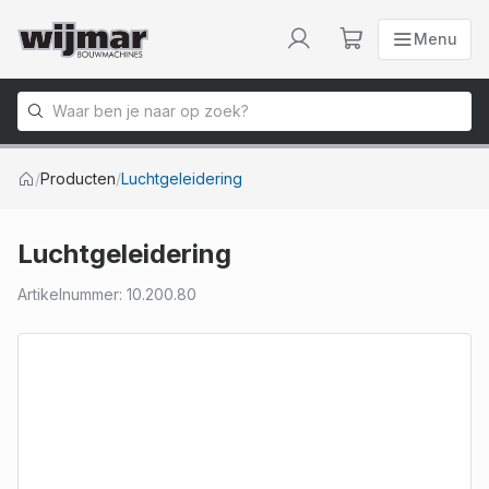
Menu
Menu
Naar homepage
/
Producten
/
Luchtgeleidering
Luchtgeleidering
Artikelnummer
:
10.200.80