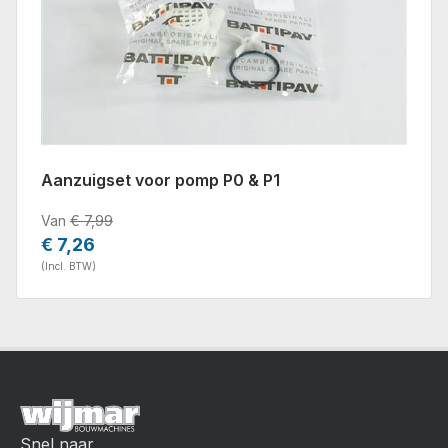
Aanzuigset voor pomp P0 & P1
Van
€ 7,99
€ 7,26
(Incl. BTW)
Snel naar