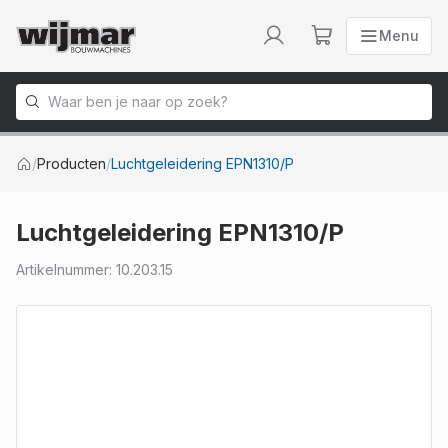
Menu
Menu
Naar homepage
/
Producten
/
Luchtgeleidering EPN1310/P
Luchtgeleidering EPN1310/P
Artikelnummer
:
10.203.15