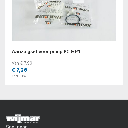
Aanzuigset voor pomp P0 & P1
Van
€ 7,99
€ 7,26
(Incl. BTW)
Snel naar