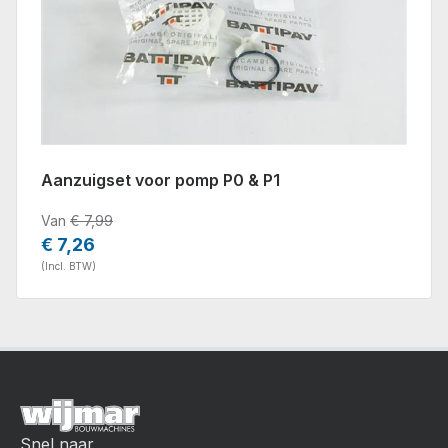
Aanzuigset voor pomp P0 & P1
Van
€ 7,99
€ 7,26
(Incl. BTW)
Snel naar