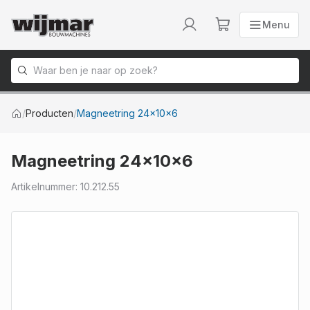
Menu
Menu
Naar homepage
/
Producten
/
Magneetring 24x10x6
Magneetring 24x10x6
Artikelnummer
:
10.212.55