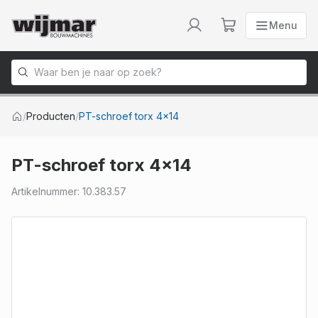
Menu
Menu
Naar homepage
/
Producten
/
PT-schroef torx 4x14
PT-schroef torx 4x14
Artikelnummer
:
10.383.57