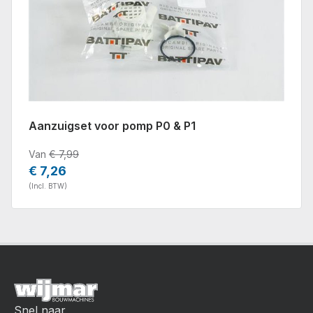
Aanzuigset voor pomp P0 & P1
Van
€ 7,99
€ 7,26
(Incl. BTW)
Snel naar